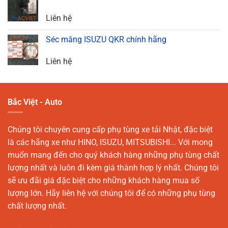
Liên hệ
Séc măng ISUZU QKR chính hãng
Liên hệ
Bắc Việt - Auto
Chúng tôi chuyên cung cấp phụ tùng xe tải Nhật, đặc biệt
là các hãng xe như HINO, ISUZU, MITSUBISHI... Với mong
muốn mang đến cho quý khách hàng những phụ tùng chất
lượng nhất và luôn đi kèm giá thành hợp lý nhất. Chúng tôi
sẽ ưu đãi giá đặc biệt cho những khách hàng mua số
lượng lớn. Hãy liên hệ với chúng tôi để có những phụ tùng
chất lượng nhất.