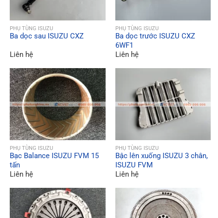
QUICK VIEW
QUICK VIEW
PHỤ TÙNG ISUZU
PHỤ TÙNG ISUZU
Ba dọc sau ISUZU CXZ
Ba dọc trước ISUZU CXZ
6WF1
Liên hệ
Liên hệ
QUICK VIEW
QUICK VIEW
PHỤ TÙNG ISUZU
PHỤ TÙNG ISUZU
Bạc Balance ISUZU FVM 15
Bậc lên xuống ISUZU 3 chân,
tấn
ISUZU FVM
Liên hệ
Liên hệ