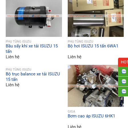
QUICK VIEW
QUICK VIEW
PHỤ TÙNG ISUZU
PHỤ TÙNG ISUZU
Bầu sấy khí xe tải ISUZU 15
Bộ hơi ISUZU 15 tấn 6WA1
tấn
Liên hệ
Liên hệ
HOT
QUICK VIEW
PHỤ TÙNG ISUZU
Bộ trục balance xe tải ISUZU
15 tấn
Liên hệ
QUICK VIEW
GIGA
Bơm cao áp ISUZU 6HK1
Liên hệ