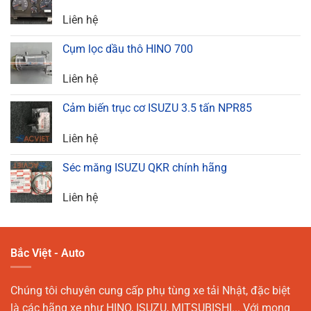
Liên hệ
Cụm lọc dầu thô HINO 700
Liên hệ
Cảm biến trục cơ ISUZU 3.5 tấn NPR85
Liên hệ
Séc măng ISUZU QKR chính hãng
Liên hệ
Bắc Việt - Auto
Chúng tôi chuyên cung cấp phụ tùng xe tải Nhật, đặc biệt
là các hãng xe như HINO, ISUZU, MITSUBISHI... Với mong