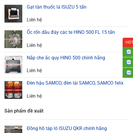
Gạt tàn thuốc lá ISUZU 5 tấn
Liên hệ
Ốc rốn dầu đáy các te HINO 500 FL 15 tấn
HOT
Liên hệ
Nắp che ắc quy HINO 500 chính hãng
Liên hệ
Đèn hậu SAMCO, đèn lái SAMCO, SAMCO felix
Liên hệ
Sản phẩm đề xuất
Đồng hồ táp lô ISUZU QKR chính hãng