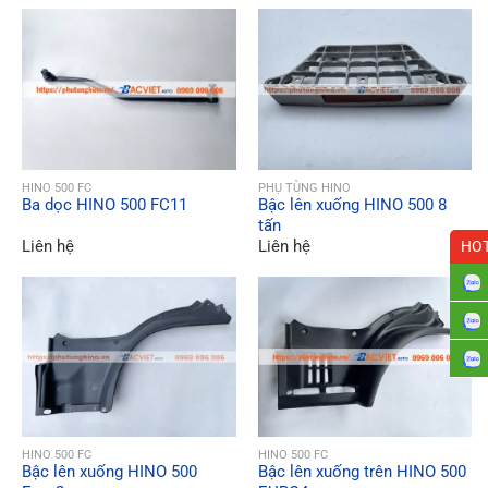
QUICK VIEW
QUICK VIEW
HINO 500 FC
PHỤ TÙNG HINO
Ba dọc HINO 500 FC11
Bậc lên xuống HINO 500 8
tấn
Liên hệ
Liên hệ
HOT
QUICK VIEW
QUICK VIEW
HINO 500 FC
HINO 500 FC
Bậc lên xuống HINO 500
Bậc lên xuống trên HINO 500