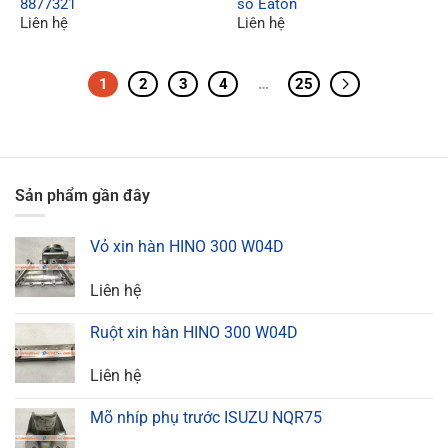
8877321
số Eaton
Liên hệ
Liên hệ
1
2
3
4
…
25
Sản phẩm gần đây
Vỏ xin hàn HINO 300 W04D
Liên hệ
Ruột xin hàn HINO 300 W04D
Liên hệ
Mõ nhíp phụ trước ISUZU NQR75