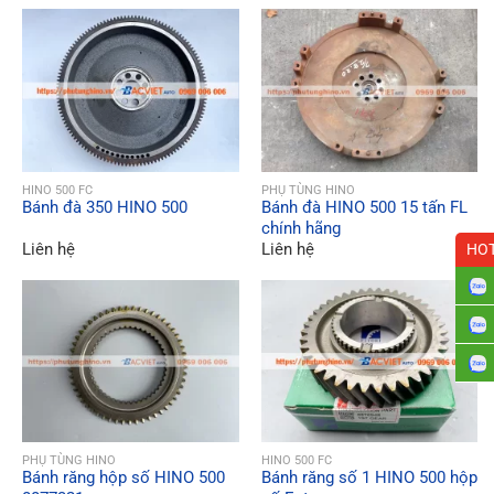
QUICK VIEW
QUICK VIEW
HINO 500 FC
PHỤ TÙNG HINO
Bánh đà 350 HINO 500
Bánh đà HINO 500 15 tấn FL
chính hãng
Liên hệ
Liên hệ
HOT
QUICK VIEW
QUICK VIEW
PHỤ TÙNG HINO
HINO 500 FC
Bánh răng hộp số HINO 500
Bánh răng số 1 HINO 500 hộp