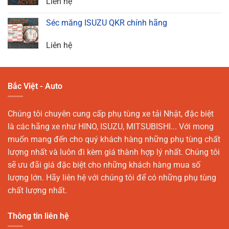
Liên hệ
Séc măng ISUZU QKR chính hãng
Liên hệ
Bắc Việt - Auto
Chúng tôi chuyên cung cấp phụ tùng xe tải Nhật, đặc biệt
là các hãng xe như HINO, ISUZU, MITSUBISHI... Với mong
muốn mang đến cho quý khách hàng những phụ tùng chất
lượng nhất và luôn đi kèm giá thành hợp lý nhất. Chúng tôi
sẽ ưu đãi giá đặc biệt cho những khách hàng mua số
lượng lớn. Hãy liên hệ với chúng tôi để có những phụ tùng
chất lượng nhất.
Thông tin liên hệ