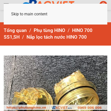
Skip to main content
Tổng quan
Phụ tùng HINO
HINO 700
SS1,SH
Nắp lọc tách nước HINO 700