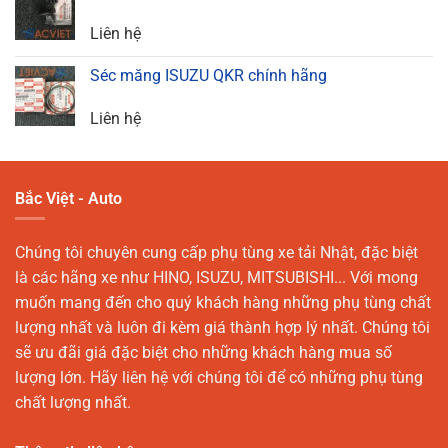
Liên hệ
Séc măng ISUZU QKR chính hãng
Liên hệ
Bắc Việt - Auto
Chúng tôi chuyên cung cấp phụ tùng xe tải Nhật, đặc biệt
là các hãng xe như HINO, ISUZU, MITSUBISHI... Với mong
muốn mang đến cho quý khách hàng những phụ tùng chất
lượng nhất và luôn đi kèm giá thành hợp lý nhất. Chúng tôi
sẽ ưu đãi giá đặc biệt cho những khách hàng mua số
lượng lớn. Hãy liên hệ với chúng tôi để có những phụ tùng
chất lượng nhất.