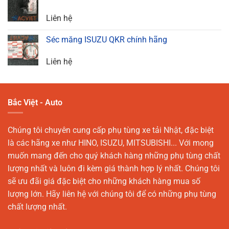
Liên hệ
Séc măng ISUZU QKR chính hãng
Liên hệ
Bắc Việt - Auto
Chúng tôi chuyên cung cấp phụ tùng xe tải Nhật, đặc biệt
là các hãng xe như HINO, ISUZU, MITSUBISHI... Với mong
muốn mang đến cho quý khách hàng những phụ tùng chất
lượng nhất và luôn đi kèm giá thành hợp lý nhất. Chúng tôi
sẽ ưu đãi giá đặc biệt cho những khách hàng mua số
lượng lớn. Hãy liên hệ với chúng tôi để có những phụ tùng
chất lượng nhất.