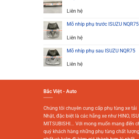
Liên hệ
Mõ nhíp phụ trước ISUZU NQR75
Liên hệ
Mõ nhíp phụ sau ISUZU NQR75
Liên hệ
Bắc Việt - Auto
Chúng tôi chuyên cung cấp phụ tùng xe tải
Nhật, đặc biệt là các hãng xe như HINO, ISU
MITSUBISHI... Với mong muốn mang đến c
quý khách hàng những phụ tùng chất lượn