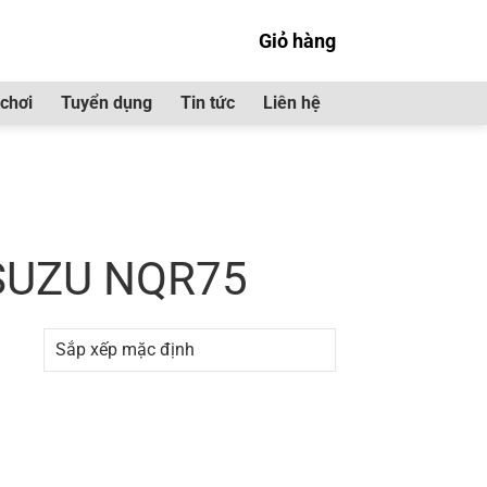
Giỏ hàng
chơi
Tuyển dụng
Tin tức
Liên hệ
ng gió ISUZU NQR75”
 ISUZU NQR75