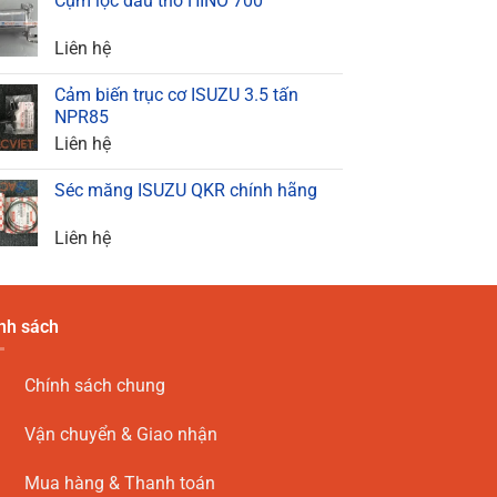
Cụm lọc dầu thô HINO 700
Liên hệ
Cảm biến trục cơ ISUZU 3.5 tấn
NPR85
Liên hệ
Séc măng ISUZU QKR chính hãng
Liên hệ
nh sách
Chính sách chung
Vận chuyển & Giao nhận
Mua hàng & Thanh toán