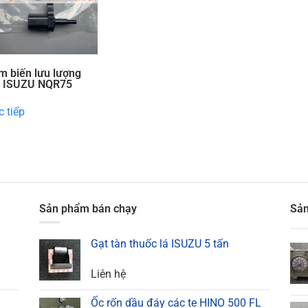
m biến lưu lượng
ó ISUZU NQR75
 tiếp
Sản phẩm bán chạy
Sản
Gạt tàn thuốc lá ISUZU 5 tấn
Liên hệ
Ốc rốn dầu đáy các te HINO 500 FL