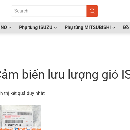
INO
Phụ tùng ISUZU
Phụ tùng MITSUBISHI
Đồ 
ang chủ
/ Sản phẩm được gắn thẻ “Cảm biến lưu lượ
ảm biến lưu lượng gió
n thị kết quả duy nhất