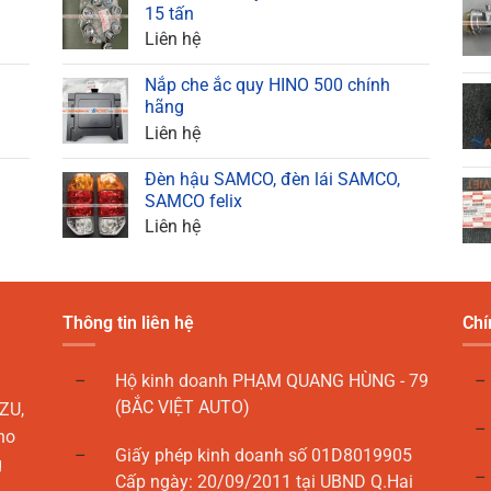
15 tấn
Liên hệ
Nắp che ắc quy HINO 500 chính
hãng
Liên hệ
Đèn hậu SAMCO, đèn lái SAMCO,
SAMCO felix
Liên hệ
Thông tin liên hệ
Chí
Hộ kinh doanh PHẠM QUANG HÙNG - 79
(BẮC VIỆT AUTO)
ZU,
ho
Giấy phép kinh doanh số 01D8019905
g
Cấp ngày: 20/09/2011 tại UBND Q.Hai