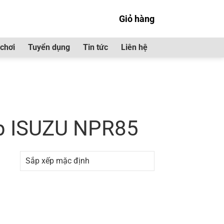
Giỏ hàng
chơi
Tuyển dụng
Tin tức
Liên hệ
ộ khí nạp ISUZU NPR85”
ạp ISUZU NPR85