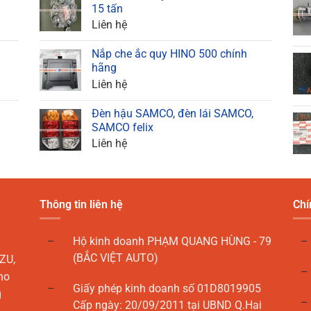
15 tấn
Liên hệ
Nắp che ắc quy HINO 500 chính
hãng
Liên hệ
Đèn hậu SAMCO, đèn lái SAMCO,
SAMCO felix
Liên hệ
Thông tin liên hệ
Chí
Hộ kinh doanh PHẠM QUANG HÙNG - 79
(BẮC VIỆT AUTO)
ZU,
ho
Giấy phép kinh doanh số 01D8019905
g
Cấp ngày: 20/09/2011 tại UBND Q.Hai