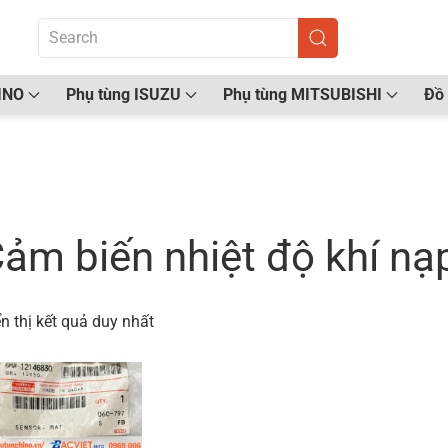
INO
Phụ tùng ISUZU
Phụ tùng MITSUBISHI
Đồ 
ang chủ
/ Sản phẩm được gắn thẻ “Cảm biến nhiệt đ
ảm biến nhiệt độ khí n
n thị kết quả duy nhất