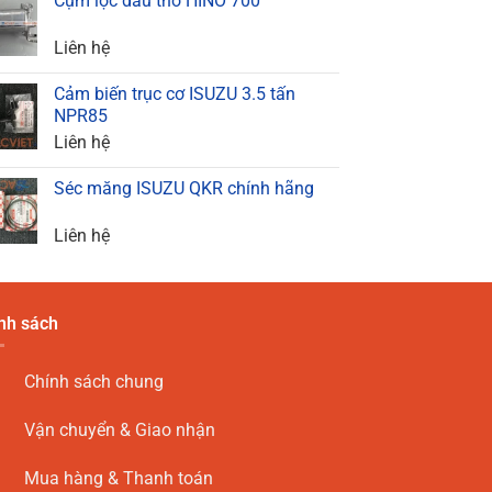
Cụm lọc dầu thô HINO 700
Liên hệ
Cảm biến trục cơ ISUZU 3.5 tấn
NPR85
Liên hệ
Séc măng ISUZU QKR chính hãng
Liên hệ
nh sách
Chính sách chung
Vận chuyển & Giao nhận
Mua hàng & Thanh toán