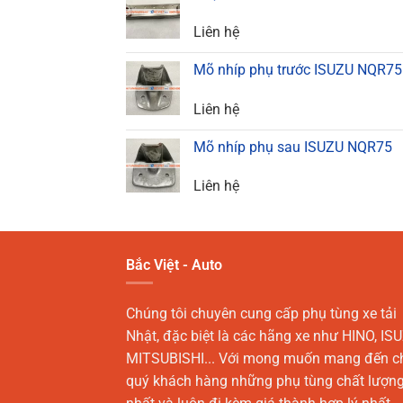
Liên hệ
Mõ nhíp phụ trước ISUZU NQR75
Liên hệ
Mõ nhíp phụ sau ISUZU NQR75
Liên hệ
Bắc Việt - Auto
Chúng tôi chuyên cung cấp phụ tùng xe tải
Nhật, đặc biệt là các hãng xe như HINO, ISU
MITSUBISHI... Với mong muốn mang đến c
quý khách hàng những phụ tùng chất lượn