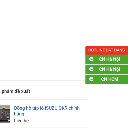
HOTLINE ĐẶT HÀNG
CN Hà Nội
CN Hà Nội
CN HCM
 phẩm đề xuất
Đồng hồ táp lô ISUZU QKR chính
hãng
Liên hệ