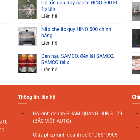
Ốc rốn dầu đáy các te HINO 500 FL
15 tấn
Liên hệ
Nắp che ắc quy HINO 500 chính
hãng
Liên hệ
Đèn hậu SAMCO, đèn lái SAMCO,
SAMCO felix
Liên hệ
Thông tin liên hệ
Chí
Hộ kinh doanh PHẠM QUANG HÙNG - 79
(BẮC VIỆT AUTO)
ZU,
ho
Giấy phép kinh doanh số 01D8019905
g