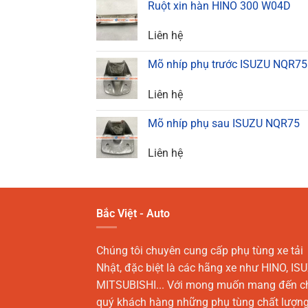
Ruột xin hàn HINO 300 W04D
Liên hệ
Mõ nhíp phụ trước ISUZU NQR75
Liên hệ
Mõ nhíp phụ sau ISUZU NQR75
Liên hệ
Bắc Việt - Auto
Chúng tôi chuyên cung cấp phụ tùng xe tải
Nhật, đặc biệt là các hãng xe như HINO, ISU
MITSUBISHI... Với mong muốn mang đến c
quý khách hàng những phụ tùng chất lượn