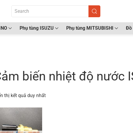
INO
Phụ tùng ISUZU
Phụ tùng MITSUBISHI
Đồ 
ang chủ
/ Sản phẩm được gắn thẻ “Cảm biến nhiệt độ
ảm biến nhiệt độ nước 
n thị kết quả duy nhất