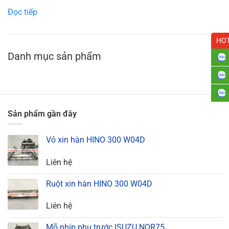
Đọc tiếp
HOT
Danh mục sản phẩm
Sản phẩm gần đây
Vỏ xin hàn HINO 300 W04D
Liên hệ
Ruột xin hàn HINO 300 W04D
Liên hệ
Mõ nhíp phụ trước ISUZU NQR75