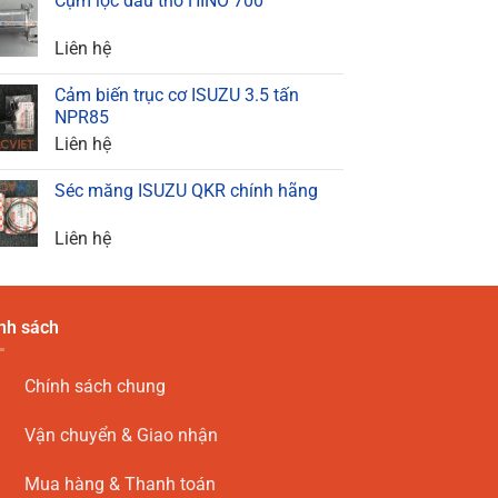
Cụm lọc dầu thô HINO 700
Liên hệ
Cảm biến trục cơ ISUZU 3.5 tấn
NPR85
Liên hệ
Séc măng ISUZU QKR chính hãng
Liên hệ
nh sách
Chính sách chung
Vận chuyển & Giao nhận
Mua hàng & Thanh toán