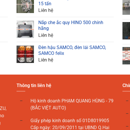
15 tấn
Liên hệ
Nắp che ắc quy HINO 500 chính
hãng
Liên hệ
Đèn hậu SAMCO, đèn lái SAMCO,
SAMCO felix
Liên hệ
Thông tin liên hệ
Chí
Hộ kinh doanh PHẠM QUANG HÙNG - 79
(BẮC VIỆT AUTO)
ZU,
ho
Giấy phép kinh doanh số 01D8019905
g
Cấp ngày: 20/09/2011 tại UBND Q.Hai