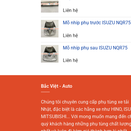
Liên hệ
Mõ nhíp phụ trước ISUZU NQR75
Liên hệ
Mõ nhíp phụ sau ISUZU NQR75
Liên hệ
Bắc Việt - Auto
Chúng tôi chuyên cung cấp phụ tùng xe tải
Nhật, đặc biệt là các hãng xe như HINO, ISU
MITSUBISHI... Với mong muốn mang đến c
quý khách hàng những phụ tùng chất lượn