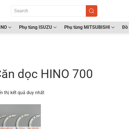
INO
Phụ tùng ISUZU
Phụ tùng MITSUBISHI
Đồ 
ang chủ
/ Sản phẩm được gắn thẻ “Căn dọc HINO 70
ăn dọc HINO 700
n thị kết quả duy nhất