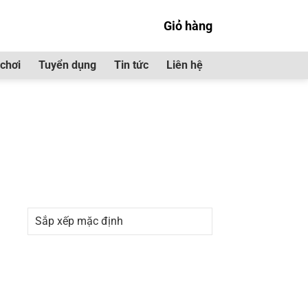
Giỏ hàng
chơi
Tuyển dụng
Tin tức
Liên hệ
0”