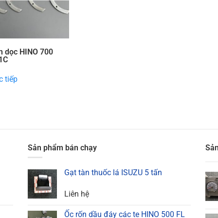
n dọc HINO 700
1C
 tiếp
Sản phẩm bán chạy
Sản
Gạt tàn thuốc lá ISUZU 5 tấn
Liên hệ
Ốc rốn dầu đáy các te HINO 500 FL