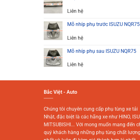
Liên hệ
Mõ nhíp phụ trước ISUZU NQR75
Liên hệ
Mõ nhíp phụ sau ISUZU NQR75
Liên hệ
Bắc Việt - Auto
Chúng tôi chuyên cung cấp phụ tùng xe tải
Nhật, đặc biệt là các hãng xe như HINO, ISU
MITSUBISHI... Với mong muốn mang đến c
quý khách hàng những phụ tùng chất lượn