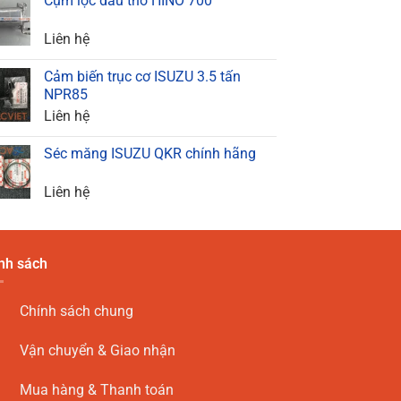
Cụm lọc dầu thô HINO 700
Liên hệ
Cảm biến trục cơ ISUZU 3.5 tấn
NPR85
Liên hệ
Séc măng ISUZU QKR chính hãng
Liên hệ
nh sách
Chính sách chung
Vận chuyển & Giao nhận
Mua hàng & Thanh toán