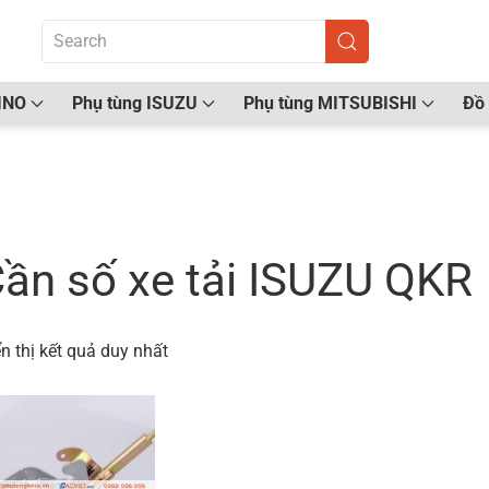
INO
Phụ tùng ISUZU
Phụ tùng MITSUBISHI
Đồ 
ang chủ
/ Sản phẩm được gắn thẻ “Cần số xe tải ISU
ần số xe tải ISUZU QKR
n thị kết quả duy nhất