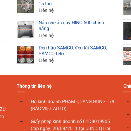
15 tấn
Liên hệ
Nắp che ắc quy HINO 500 chính
hãng
Liên hệ
Đèn hậu SAMCO, đèn lái SAMCO,
SAMCO felix
Liên hệ
Thông tin liên hệ
Chí
Hộ kinh doanh PHẠM QUANG HÙNG - 79
(BẮC VIỆT AUTO)
ZU,
ho
Giấy phép kinh doanh số 01D8019905
g
Cấp ngày: 20/09/2011 tại UBND Q.Hai