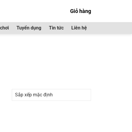
Giỏ hàng
chơi
Tuyển dụng
Tin tức
Liên hệ
ZU QKR”