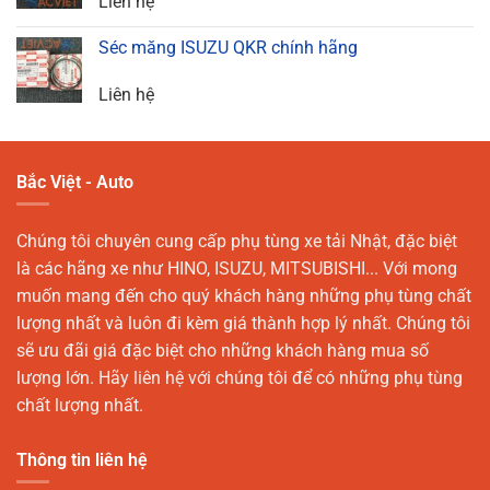
Liên hệ
Séc măng ISUZU QKR chính hãng
Liên hệ
Bắc Việt - Auto
Chúng tôi chuyên cung cấp phụ tùng xe tải Nhật, đặc biệt
là các hãng xe như HINO, ISUZU, MITSUBISHI... Với mong
muốn mang đến cho quý khách hàng những phụ tùng chất
lượng nhất và luôn đi kèm giá thành hợp lý nhất. Chúng tôi
sẽ ưu đãi giá đặc biệt cho những khách hàng mua số
lượng lớn. Hãy liên hệ với chúng tôi để có những phụ tùng
chất lượng nhất.
Thông tin liên hệ