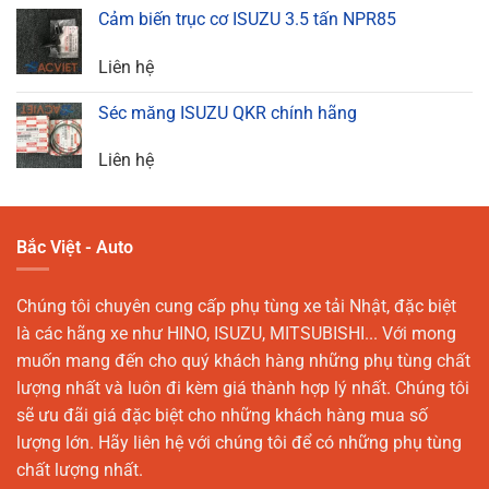
Cảm biến trục cơ ISUZU 3.5 tấn NPR85
Liên hệ
Séc măng ISUZU QKR chính hãng
Liên hệ
Bắc Việt - Auto
Chúng tôi chuyên cung cấp phụ tùng xe tải Nhật, đặc biệt
là các hãng xe như HINO, ISUZU, MITSUBISHI... Với mong
muốn mang đến cho quý khách hàng những phụ tùng chất
lượng nhất và luôn đi kèm giá thành hợp lý nhất. Chúng tôi
sẽ ưu đãi giá đặc biệt cho những khách hàng mua số
lượng lớn. Hãy liên hệ với chúng tôi để có những phụ tùng
chất lượng nhất.