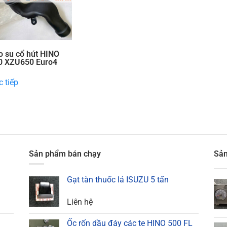
o su cổ hút HINO
0 XZU650 Euro4
 tiếp
Sản phẩm bán chạy
Sản
Gạt tàn thuốc lá ISUZU 5 tấn
Liên hệ
Ốc rốn dầu đáy các te HINO 500 FL