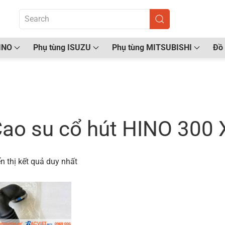
INO
Phụ tùng ISUZU
Phụ tùng MITSUBISHI
Đồ 
ang chủ
/ Sản phẩm được gắn thẻ “Cao su cổ hút HI
ao su cổ hút HINO 300
n thị kết quả duy nhất