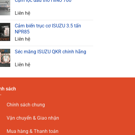
Cụm lọc dầu thô HINO 700
Liên hệ
Cảm biến trục cơ ISUZU 3.5 tấn
NPR85
Liên hệ
Séc măng ISUZU QKR chính hãng
Liên hệ
nh sách
Chính sách chung
Vận chuyển & Giao nhận
Mua hàng & Thanh toán