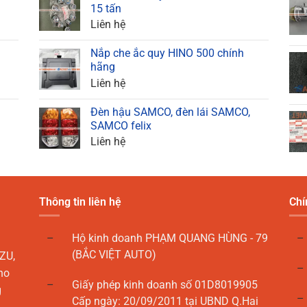
15 tấn
Liên hệ
Nắp che ắc quy HINO 500 chính
hãng
Liên hệ
Đèn hậu SAMCO, đèn lái SAMCO,
SAMCO felix
Liên hệ
Thông tin liên hệ
Chí
Hộ kinh doanh PHẠM QUANG HÙNG - 79
(BẮC VIỆT AUTO)
ZU,
ho
Giấy phép kinh doanh số 01D8019905
g
Cấp ngày: 20/09/2011 tại UBND Q.Hai