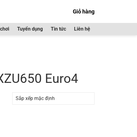
Giỏ hàng
chơi
Tuyển dụng
Tin tức
Liên hệ
NO 300 XZU650 Euro4”
 XZU650 Euro4