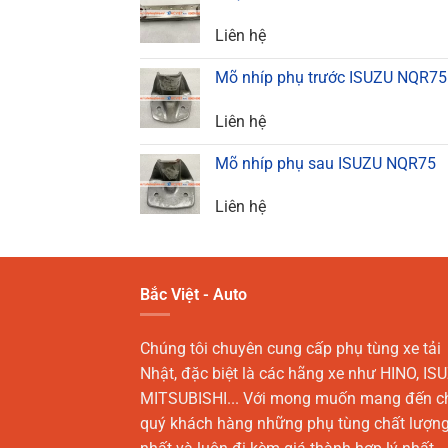
Liên hệ
Mõ nhíp phụ trước ISUZU NQR75
Liên hệ
Mõ nhíp phụ sau ISUZU NQR75
Liên hệ
Bắc Việt - Auto
Chúng tôi chuyên cung cấp phụ tùng xe tải
Nhật, đặc biệt là các hãng xe như HINO, ISU
MITSUBISHI... Với mong muốn mang đến c
quý khách hàng những phụ tùng chất lượn