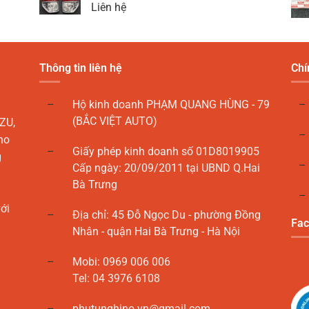
Liên hệ
Thông tin liên hệ
Chí
Hộ kinh doanh PHẠM QUANG HÙNG - 79
(BẮC VIỆT AUTO)
ZU,
ho
Giấy phép kinh doanh số 01D8019905
g
Cấp ngày: 20/09/2011 tại UBND Q.Hai
Bà Trưng
ới
Địa chỉ: 45 Đỗ Ngọc Du - phường Đồng
Fac
Nhân - quận Hai Bà Trưng - Hà Nội
Mobi: 0969 006 006
Tel: 04 3976 6108
phutunghino.vn@gmail.com