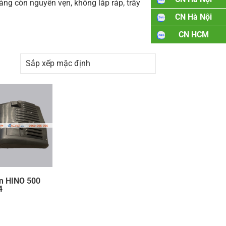
àng còn nguyên vẹn, không lắp ráp, trầy
CN Hà Nội
CN HCM
n HINO 500
4