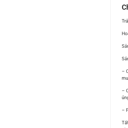
C
Trả
Hoà
Sả
Sả
– 
mua
– 
ủn
– 
Tất