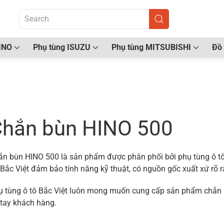
INO
Phụ tùng ISUZU
Phụ tùng MITSUBISHI
Đồ 
ang chủ
/ Sản phẩm được gắn thẻ “Chắn bùn HINO 5
hắn bùn HINO 500
ắn bùn HINO 500 là sản phẩm được phân phối bởi phụ tùng ô tô
 Bắc Việt đảm bảo tính năng kỹ thuật, có nguồn gốc xuất xứ rõ r
ụ tùng ô tô Bắc Việt luôn mong muốn cung cấp sản phẩm chắn b
 tay khách hàng.