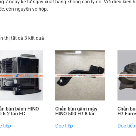
g 7 ngày kể từ ngày xuất hàng không cần lý do. Với điều kiện h
ớc, còn nguyên vỏ hộp.
n thị tất cả 3 kết quả
ắn bùn bánh HINO
Chắn bùn gầm máy
Chắn bù
0 6.2 tấn FC
HINO 500 FG 8 tấn
FG Euro
 tiếp
Đọc tiếp
Đọc tiếp