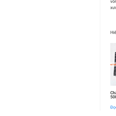
vòn
xư
Hiể
Ch
50
Đọc