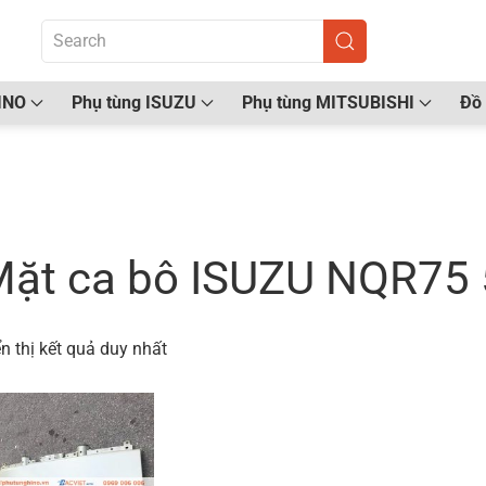
INO
Phụ tùng ISUZU
Phụ tùng MITSUBISHI
Đồ 
ang chủ
/ Sản phẩm được gắn thẻ “Mặt ca bô ISUZU 
ặt ca bô ISUZU NQR75 
n thị kết quả duy nhất