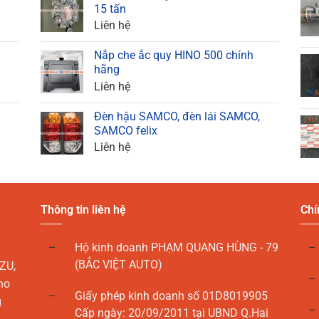
15 tấn
Liên hệ
Nắp che ắc quy HINO 500 chính
hãng
Liên hệ
Đèn hậu SAMCO, đèn lái SAMCO,
SAMCO felix
Liên hệ
Thông tin liên hệ
Chí
Hộ kinh doanh PHẠM QUANG HÙNG - 79
(BẮC VIỆT AUTO)
ZU,
ho
Giấy phép kinh doanh số 01D8019905
g
Cấp ngày: 20/09/2011 tại UBND Q.Hai