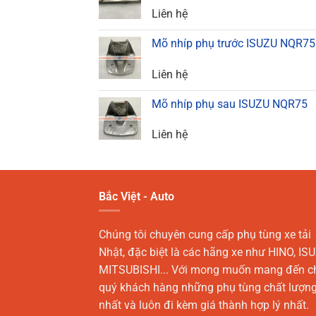
Liên hệ
Mõ nhíp phụ trước ISUZU NQR75
Liên hệ
Mõ nhíp phụ sau ISUZU NQR75
Liên hệ
Bắc Việt - Auto
Chúng tôi chuyên cung cấp phụ tùng xe tải
Nhật, đặc biệt là các hãng xe như HINO, ISU
MITSUBISHI... Với mong muốn mang đến c
quý khách hàng những phụ tùng chất lượn
nhất và luôn đi kèm giá thành hợp lý nhất.