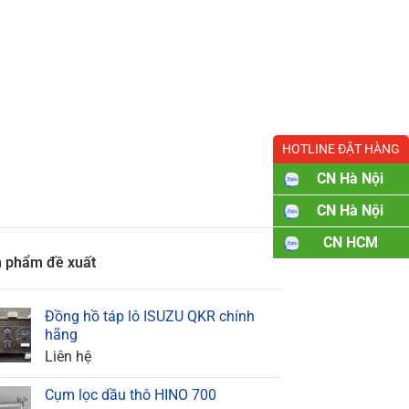
HOTLINE ĐẶT HÀNG
CN Hà Nội
CN Hà Nội
CN HCM
 phẩm đề xuất
Đồng hồ táp lô ISUZU QKR chính
hãng
Liên hệ
Cụm lọc dầu thô HINO 700