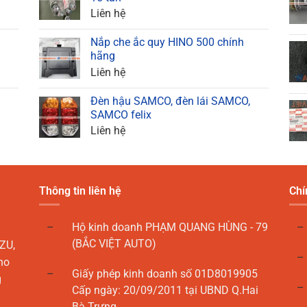
Liên hệ
Nắp che ắc quy HINO 500 chính
hãng
Liên hệ
Đèn hậu SAMCO, đèn lái SAMCO,
SAMCO felix
Liên hệ
Thông tin liên hệ
Chí
Hộ kinh doanh PHẠM QUANG HÙNG - 79
(BẮC VIỆT AUTO)
ZU,
ho
Giấy phép kinh doanh số 01D8019905
g
Cấp ngày: 20/09/2011 tại UBND Q.Hai
Bà Trưng