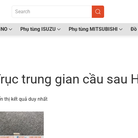
INO
Phụ tùng ISUZU
Phụ tùng MITSUBISHI
Đồ 
ang chủ
/ Sản phẩm được gắn thẻ “Trục trung gian c
rục trung gian cầu sau
n thị kết quả duy nhất