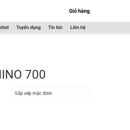
Giỏ hàng
chơi
Tuyển dụng
Tin tức
Liên hệ
ầu sau HINO 700”
 HINO 700