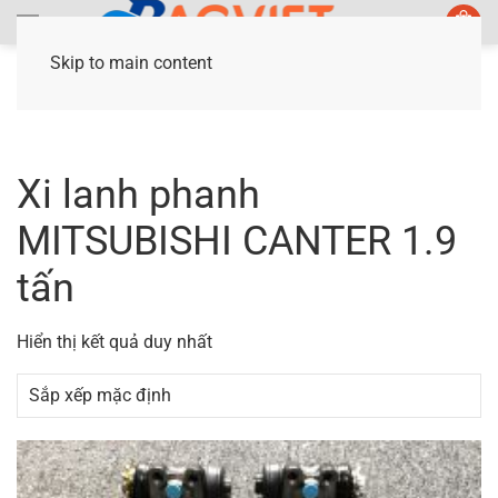
Skip to main content
Trang chủ
/ Sản phẩm được gắn thẻ “Xi lanh
phanh MITSUBISHI CANTER 1.9 tấn”
Xi lanh phanh
MITSUBISHI CANTER 1.9
tấn
Hiển thị kết quả duy nhất