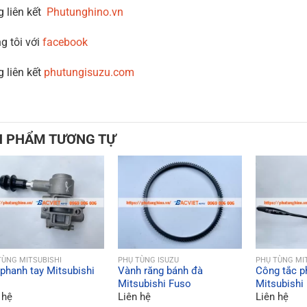
g liên kết
Phutunghino.vn
g tôi với
facebook
g liên kết
phutungisuzu.com
N PHẨM TƯƠNG TỰ
QUICK VIEW
QUICK VIEW
QU
TÙNG MITSUBISHI
PHỤ TÙNG ISUZU
PHỤ TÙNG MI
phanh tay Mitsubishi
Vành răng bánh đà
Công tắc p
Mitsubishi Fuso
Mitsubishi 
 hệ
Liên hệ
Liên hệ