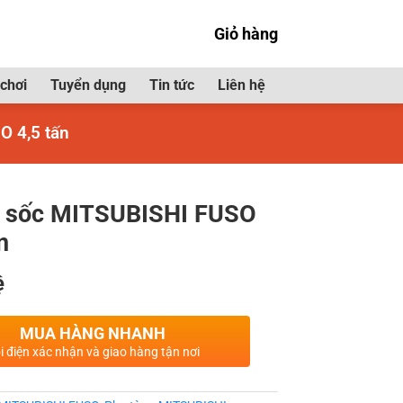
Giỏ hàng
chơi
Tuyển dụng
Tin tức
Liên hệ
O 4,5 tấn
 sốc MITSUBISHI FUSO
n
ệ
MUA HÀNG NHANH
i điện xác nhận và giao hàng tận nơi