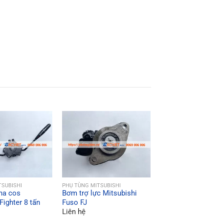
ICK VIEW
QUICK VIEW
TSUBISHI
PHỤ TÙNG MITSUBISHI
ha cos
Bơm trợ lực Mitsubishi
QUICK VI
PHỤ TÙNG MITSUBISH
Fighter 8 tấn
Fuso FJ
Vành chậu quả d
Liên hệ
Rosa