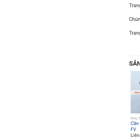
Tran
Chún
Tran
SẢ
PHỤ 
Cần 
FV
Liên