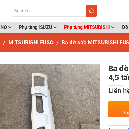
INO
Phụ tùng ISUZU
Phụ tùng MITSUBISHI
Đồ 
I
MITSUBISHI FUSO
Ba đờ sốc MITSUBISHI FUS
Ba đờ
4,5 tấ
Liên h
Gọ