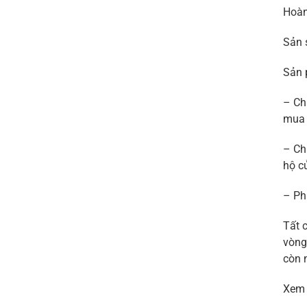
Hoàn
Sản 
Sản 
– Ch
mua 
– Ch
hộ c
– Ph
Tất 
vòng
còn 
Xem 