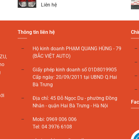
Liên hệ
Thông tin liên hệ
Chí
Hộ kinh doanh PHẠM QUANG HÙNG - 79
(BẮC VIỆT AUTO)
ZU,
ho
Giấy phép kinh doanh số 01D8019905
g
Cấp ngày: 20/09/2011 tại UBND Q.Hai
Bà Trưng
ới
Địa chỉ: 45 Đỗ Ngọc Du - phường Đồng
Fac
Nhân - quận Hai Bà Trưng - Hà Nội
Mobi: 0969 006 006
Tel: 04 3976 6108