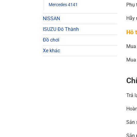
Phụ 
Mercedes 4141
Hãy 
NISSAN
ISUZU Đô Thành
Hỗ t
Đồ chơi
Mua 
Xe khác
Mua 
Chí
Trả l
Hoàn
Sản 
Sản 