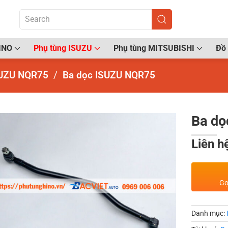
INO
Phụ tùng ISUZU
Phụ tùng MITSUBISHI
Đồ 
UZU NQR75
Ba dọc ISUZU NQR75
Ba dọ
Liên h
Gọ
Danh mục: