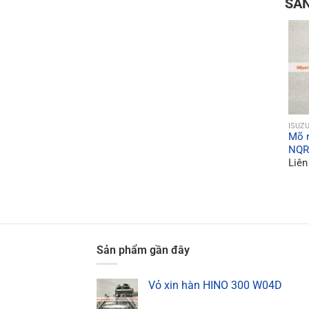
SẢ
ISUZ
Mõ n
NQR
Liên
Sản phẩm gần đây
Vỏ xin hàn HINO 300 W04D