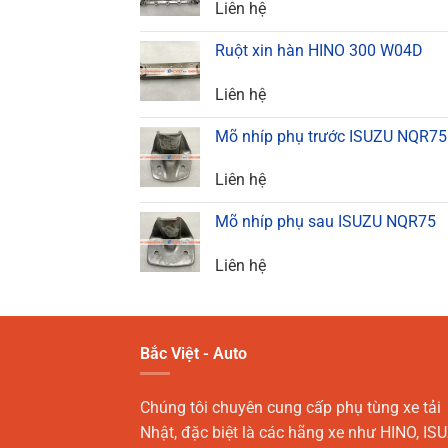
Liên hệ
Ruột xin hàn HINO 300 W04D
Liên hệ
Mõ nhíp phụ trước ISUZU NQR75
Liên hệ
Mõ nhíp phụ sau ISUZU NQR75
Liên hệ
Bắc Việt - Auto
Chúng tôi chuyên cung cấp phụ tùng xe tải
Nhật, đặc biệt là các hãng xe như HINO, ISU