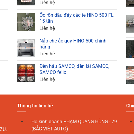
Liên hệ
Ốc rốn dầu đáy các te HINO 500 FL
15 tấn
Liên hệ
Nắp che ắc quy HINO 500 chính
hãng
Liên hệ
Đèn hậu SAMCO, đèn lái SAMCO,
SAMCO felix
Liên hệ
Thông tin liên hệ
Chí
Hộ kinh doanh PHẠM QUANG HÙNG - 79
(BẮC VIỆT AUTO)
ZU,