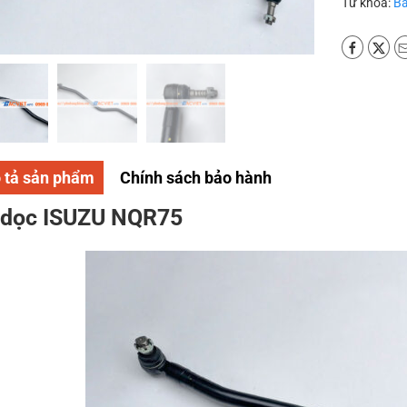
Từ khoá:
Ba
 tả sản phẩm
Chính sách bảo hành
 dọc ISUZU NQR75