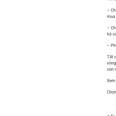
– Ch
mua 
– Ch
hộ c
– Ph
Tất 
vòng
còn 
Xem
Chún