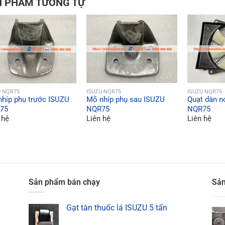
N PHẨM TƯƠNG TỰ
QUICK VIEW
QUICK VIEW
QU
U NQR75
ISUZU NQR75
ISUZU NQR75
híp phụ trước ISUZU
Mõ nhíp phụ sau ISUZU
Quạt dàn n
75
NQR75
NQR75
 hệ
Liên hệ
Liên hệ
Sản phẩm bán chạy
Sản
Gạt tàn thuốc lá ISUZU 5 tấn