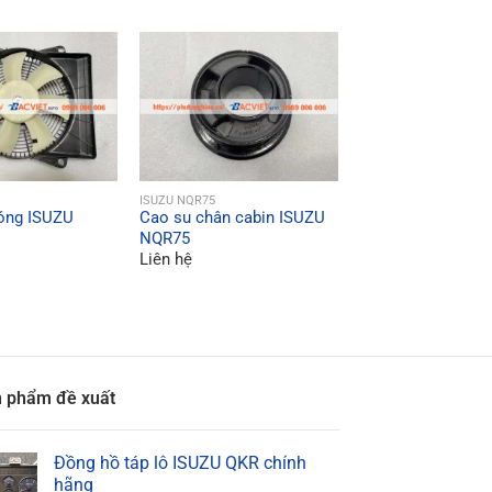
ICK VIEW
QUICK VIEW
ISUZU NQR75
óng ISUZU
Cao su chân cabin ISUZU
QUICK VI
ISUZU NQR75
NQR75
Van điện từ ISU
Liên hệ
Liên hệ
 phẩm đề xuất
Đồng hồ táp lô ISUZU QKR chính
hãng