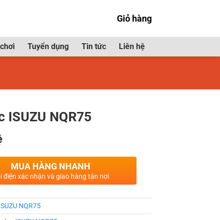
Giỏ hàng
chơi
Tuyển dụng
Tin tức
Liên hệ
c ISUZU NQR75
ệ
MUA HÀNG NHANH
i điện xác nhận và giao hàng tận nơi
ISUZU NQR75