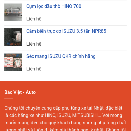
Cụm lọc dầu thô HINO 700
Liên hệ
Cảm biến trục cơ ISUZU 3.5 tấn NPR85
Liên hệ
Séc măng ISUZU QKR chính hãng
Liên hệ
Bắc Việt - Auto
Chúng tôi chuyên cung cấp phụ tùng xe tải Nhật, đặc biệt
là các hãng xe như HINO, ISUZU, MITSUBISHI... Với mong
muốn mang đến cho quý khách hàng những phụ tùng chất
lượng nhất và luôn đi kèm giá thành hợp lý nhất. Chúng tôi