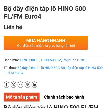
Bộ dây điện táp lô HINO 500
FL/FM Euro4
Liên hệ
MUA HÀNG NHANH
Gọi điện xác nhận và giao hàng tận nơi
Danh mục:
HINO 500 FL
,
HINO 500 FM
,
Phụ tùng HINO
Từ khoá:
Bộ dây điện táp lô HINO 500
,
Bộ dây điện táp lô HINO 500
FL/FM Euro4
Mô tả sản phẩm
Chính sách bảo hành
Bộ dây điện táp lô HINO 500 FL/FM