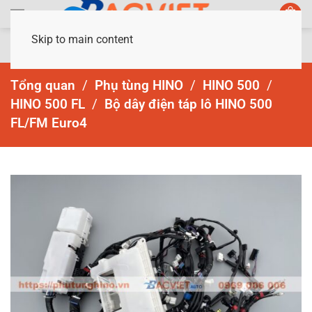
Skip to main content
Tổng quan
Phụ tùng HINO
HINO 500
HINO 500 FL
Bộ dây điện táp lô HINO 500
FL/FM Euro4