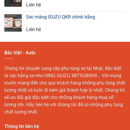
Liên hệ
Séc măng ISUZU QKR chính hãng
Liên hệ
Bắc Việt - Auto
Chúng tôi chuyên cung cấp phụ tùng xe tải Nhật, đặc biệt
là các hãng xe như HINO, ISUZU, MITSUBISHI... Với mong
muốn mang đến cho quý khách hàng những phụ tùng chất
lượng nhất và luôn đi kèm giá thành hợp lý nhất. Chúng tôi
sẽ ưu đãi giá đặc biệt cho những khách hàng mua số
lượng lớn. Hãy liên hệ với chúng tôi để có những phụ tùng
chất lượng nhất.
Thông tin liên hệ