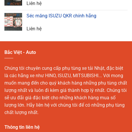
Liên hệ
Séc măng ISUZU QKR chính hãng
Liên hệ
Bắc Việt - Auto
Chúng tôi chuyên cung cấp phụ tùng xe tải Nhật, đặc biệt
là các hãng xe như HINO, ISUZU, MITSUBISHI... Với mong
muốn mang đến cho quý khách hàng những phụ tùng chất
lượng nhất và luôn đi kèm giá thành hợp lý nhất. Chúng tôi
sẽ ưu đãi giá đặc biệt cho những khách hàng mua số
lượng lớn. Hãy liên hệ với chúng tôi để có những phụ tùng
chất lượng nhất.
Thông tin liên hệ