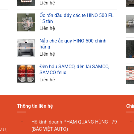
Liên hệ
Ốc rốn dầu đáy các te HINO 500 FL
15 tấn
Liên hệ
Nắp che ắc quy HINO 500 chính
hãng
Liên hệ
Đèn hậu SAMCO, đèn lái SAMCO,
SAMCO felix
Liên hệ
Thông tin liên hệ
Chí
Hộ kinh doanh PHẠM QUANG HÙNG - 79
(BẮC VIỆT AUTO)
ZU,