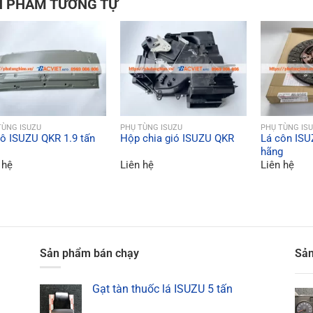
N PHẨM TƯƠNG TỰ
QUICK VIEW
QUICK VIEW
QU
TÙNG ISUZU
PHỤ TÙNG ISUZU
PHỤ TÙNG IS
ô ISUZU QKR 1.9 tấn
Hộp chia gió ISUZU QKR
Lá côn ISU
hãng
 hệ
Liên hệ
Liên hệ
Sản phẩm bán chạy
Sản
Gạt tàn thuốc lá ISUZU 5 tấn