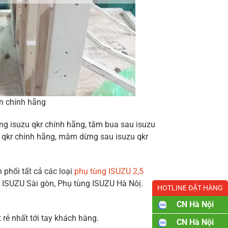
n chính hãng
ng isuzu qkr chính hãng, tăm bua sau isuzu
u qkr chính hãng, mâm dừng sau isuzu qkr
 phối tất cả các loại
phụ tùng ISUZU 2,5
g ISUZU Sài gòn, Phụ tùng ISUZU Hà Nôị.
HOTLINE ĐẶT HÀNG
CN Hà Nội
rẻ nhất tới tay khách hàng.
CN Hà Nội