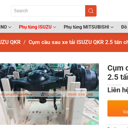
INO
Phụ tùng ISUZU
Phụ tùng MITSUBISHI
Đồ 
UZU QKR
Cụm cầu sau xe tải ISUZU QKR 2.5 tấn c
Cụm c
2.5 t
Liên h
Gọ