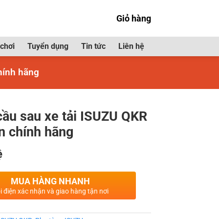
Giỏ hàng
chơi
Tuyển dụng
Tin tức
Liên hệ
hính hãng
ầu sau xe tải ISUZU QKR
ấn chính hãng
ệ
MUA HÀNG NHANH
i điện xác nhận và giao hàng tận nơi