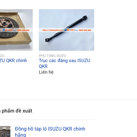
QUICK VI
PHỤ TÙNG ISUZU
Ty ô dầu đuôi má
ISUZU QKR
Liên hệ
ICK VIEW
QUICK VIEW
UZU
PHỤ TÙNG ISUZU
ZU QKR chính
Trục các đăng sau ISUZU
QKR
Liên hệ
 phẩm đề xuất
Đồng hồ táp lô ISUZU QKR chính
hãng