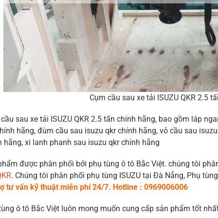
Cụm cầu sau xe tải ISUZU QKR 2.5 tấ
cầu sau xe tải ISUZU QKR 2.5 tấn chính hãng, bao gồm láp nga
chính hãng, đùm cầu sau isuzu qkr chính hãng, vỏ cầu sau isuz
h hãng, xi lanh phanh sau isuzu qkr chính hãng
phẩm được phân phối bởi phụ tùng ô tô Bắc Việt. chúng tôi phân
QKR
. Chúng tôi phân phối phụ tùng ISUZU tại Đà Nẵng, Phụ tùn
rợ tư vấn kỹ thuật miễn phí 24/7. Hotline : 0969006006
tùng ô tô Bắc Việt luôn mong muốn cung cấp sản phẩm tốt nhất 