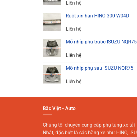
Liên hệ
Ruột xin hàn HINO 300 W04D
Liên hệ
Mõ nhíp phụ trước ISUZU NQR75
Liên hệ
Mõ nhíp phụ sau ISUZU NQR75
Liên hệ
Bắc Việt - Auto
Chúng tôi chuyên cung cấp phụ tùng xe tải
Nhật, đặc biệt là các hãng xe như HINO, ISU