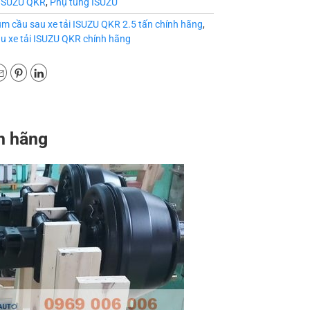
ISUZU QKR
,
Phụ tùng ISUZU
m cầu sau xe tải ISUZU QKR 2.5 tấn chính hãng
,
u xe tải ISUZU QKR chính hãng
h hãng