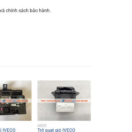
và chính sách bảo hành.
ICK VIEW
QUICK VIEW
IVECO
ì IVECO
Trở quạt gió IVECO
QUICK VI
IVECO