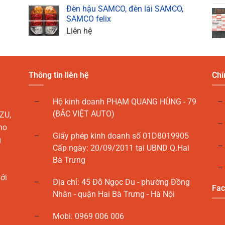
Đèn hậu SAMCO, đèn lái SAMCO,
SAMCO felix
Liên hệ
Thông tin liên hệ
Chí
Hộ kinh doanh PHẠM QUANG HÙNG - 79
(BẮC VIỆT AUTO)
ZU,
ho
Giấy phép kinh doanh số 01D8019905
g
Cấp ngày: 20/09/2011 tại UBND Q.Hai
Bà Trưng
ới
Địa chỉ: 45 Đỗ Ngọc Du - phường Đồng
Fac
Nhân - quận Hai Bà Trưng - Hà Nội
Mobi: 0969 006 006