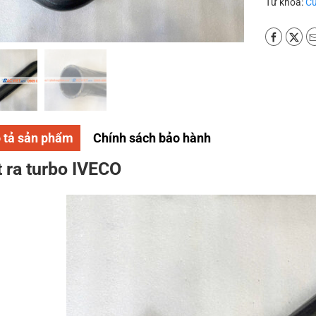
Từ khoá:
Cú
 tả sản phẩm
Chính sách bảo hành
 ra turbo IVECO