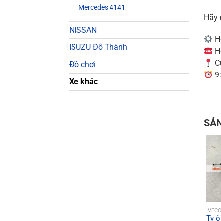
Mercedes 4141
Hãy 
NISSAN
Hỗ
ISUZU Đô Thành
Ho
Cử
Đồ chơi
9:
Xe khác
SẢ
IVEC
Ty ô