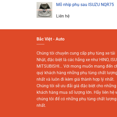
Mõ nhíp phụ sau ISUZU NQR75
Liên hệ
Bắc Việt - Auto
Chúng tôi chuyên cung cấp phụ tùng xe tải
Nhật, đặc biệt là các hãng xe như HINO, ISU
MITSUBISHI... Với mong muốn mang đến c
quý khách hàng những phụ tùng chất lượn
nhất và luôn đi kèm giá thành hợp lý nhất.
Chúng tôi sẽ ưu đãi giá đặc biệt cho những
khách hàng mua số lượng lớn. Hãy liên hệ v
chúng tôi để có những phụ tùng chất lượng
nhất.