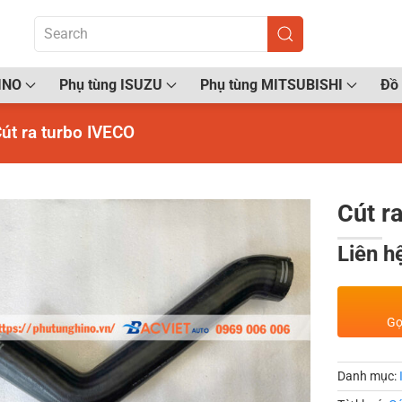
INO
Phụ tùng ISUZU
Phụ tùng MITSUBISHI
Đồ 
út ra turbo IVECO
Cút r
Liên h
Gọ
Danh mục: