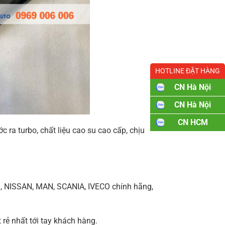
HOTLINE ĐẶT HÀNG
CN Hà Nội
CN Hà Nội
CN HCM
c ra turbo, chất liệu cao su cao cấp, chịu
, NISSAN, MAN, SCANIA, IVECO chính hãng,
rẻ nhất tới tay khách hàng.