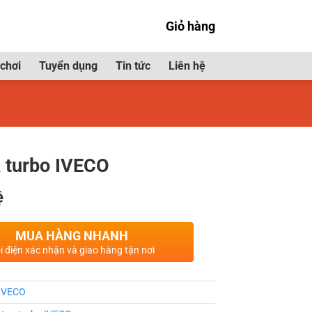
Giỏ hàng
chơi
Tuyển dụng
Tin tức
Liên hệ
a turbo IVECO
ệ
MUA HÀNG NHANH
i điện xác nhận và giao hàng tận nơi
IVECO