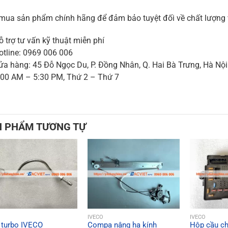
mua sản phẩm chính hãng để đảm bảo tuyệt đối về chất lượng 
 trợ tư vấn kỹ thuật miễn phí
tline: 0969 006 006
a hàng: 45 Đỗ Ngọc Du, P. Đồng Nhân, Q. Hai Bà Trưng, Hà Nội
00 AM – 5:30 PM, Thứ 2 – Thứ 7
N PHẨM TƯƠNG TỰ
QUICK VIEW
QUICK VIEW
QU
O
IVECO
IVECO
 turbo IVECO
Compa nâng hạ kính
Hộp cầu ch