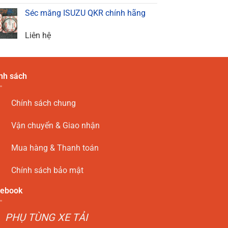
Séc măng ISUZU QKR chính hãng
Liên hệ
nh sách
Chính sách chung
Vận chuyển & Giao nhận
Mua hàng & Thanh toán
Chính sách bảo mật
ebook
PHỤ TÙNG XE TẢI