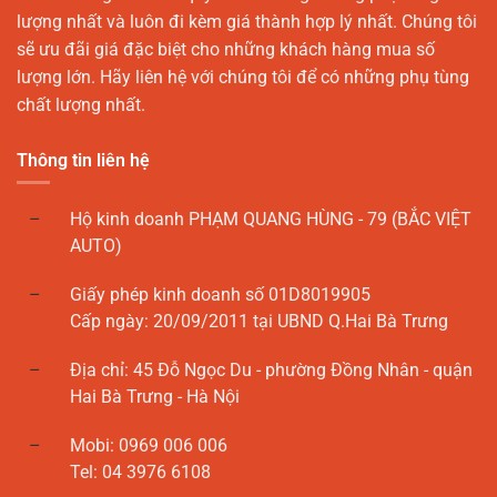
lượng nhất và luôn đi kèm giá thành hợp lý nhất. Chúng tôi
sẽ ưu đãi giá đặc biệt cho những khách hàng mua số
lượng lớn. Hãy liên hệ với chúng tôi để có những phụ tùng
chất lượng nhất.
Thông tin liên hệ
Hộ kinh doanh PHẠM QUANG HÙNG - 79 (BẮC VIỆT
AUTO)
Giấy phép kinh doanh số 01D8019905
Cấp ngày: 20/09/2011 tại UBND Q.Hai Bà Trưng
Địa chỉ: 45 Đỗ Ngọc Du - phường Đồng Nhân - quận
Hai Bà Trưng - Hà Nội
Mobi: 0969 006 006
Tel: 04 3976 6108