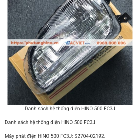
Danh sách hệ thống điện HINO 500 FC3J
Danh sách hệ thống điện HINO 500 FC3J
Máy phát điện HINO 500 FC3J: S2704-02192.