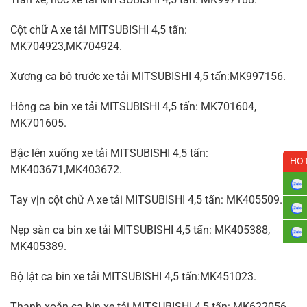
Cột chữ A xe tải MITSUBISHI 4,5 tấn:
MK704923,MK704924.
Xương ca bô trước xe tải MITSUBISHI 4,5 tấn:MK997156.
Hông ca bin xe tải MITSUBISHI 4,5 tấn: MK701604,
MK701605.
Bậc lên xuống xe tải MITSUBISHI 4,5 tấn:
HOT
MK403671,MK403672.
Tay vịn cột chữ A xe tải MITSUBISHI 4,5 tấn: MK405509.
Nẹp sàn ca bin xe tải MITSUBISHI 4,5 tấn: MK405388,
MK405389.
Bộ lật ca bin xe tải MITSUBISHI 4,5 tấn:MK451023.
Thanh xoắn ca bin xe tải MITSUBISHI 4,5 tấn: MK622056.