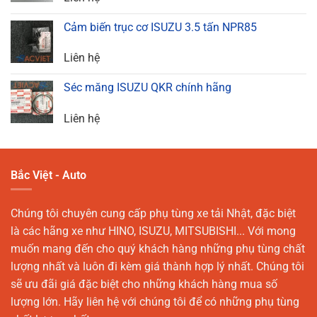
Cảm biến trục cơ ISUZU 3.5 tấn NPR85
Liên hệ
Séc măng ISUZU QKR chính hãng
Liên hệ
Bắc Việt - Auto
Chúng tôi chuyên cung cấp phụ tùng xe tải Nhật, đặc biệt
là các hãng xe như HINO, ISUZU, MITSUBISHI... Với mong
muốn mang đến cho quý khách hàng những phụ tùng chất
lượng nhất và luôn đi kèm giá thành hợp lý nhất. Chúng tôi
sẽ ưu đãi giá đặc biệt cho những khách hàng mua số
lượng lớn. Hãy liên hệ với chúng tôi để có những phụ tùng