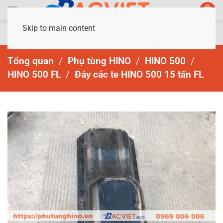
Skip to main content
Tổng quan
Phụ tùng HINO
HINO 500
HINO 500 FL
Đáy các te HINO 500 15 tấn FL