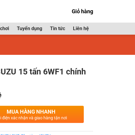
Giỏ hàng
chơi
Tuyển dụng
Tin tức
Liên hệ
SUZU 15 tấn 6WF1 chính
ệ
MUA HÀNG NHANH
i điện xác nhận và giao hàng tận nơi