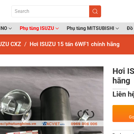
INO
Phụ tùng ISUZU
Phụ tùng MITSUBISHI
Đồ 
UZU CXZ
Hơi ISUZU 15 tấn 6WF1 chính hãng
Hơi I
hãng
Liên h
Gọ