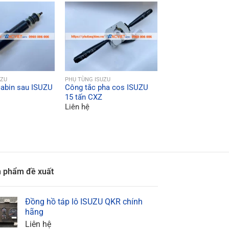
ICK VIEW
QUICK VIEW
UZU
PHỤ TÙNG ISUZU
abin sau ISUZU
Công tắc pha cos ISUZU
QUICK VI
PHỤ TÙNG ISUZU
15 tấn CXZ
Giàn lạnh ISUZU
Liên hệ
Liên hệ
 phẩm đề xuất
Đồng hồ táp lô ISUZU QKR chính
hãng
Liên hệ