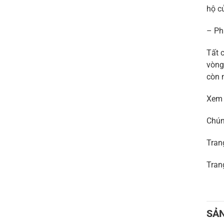
hộ c
– Ph
Tất 
vòng
còn 
Xem
Chún
Tran
Tran
SẢ