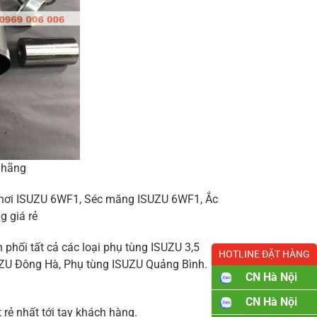
 hãng
n hơi ISUZU 6WF1, Séc măng ISUZU 6WF1, Ắc
g giá rẻ
 phối tất cả các loại phụ tùng ISUZU 3,5
HOTLINE ĐẶT HÀNG
SUZU Đông Hà, Phụ tùng ISUZU Quảng Bình.
CN Hà Nội
CN Hà Nội
rẻ nhất tới tay khách hàng.