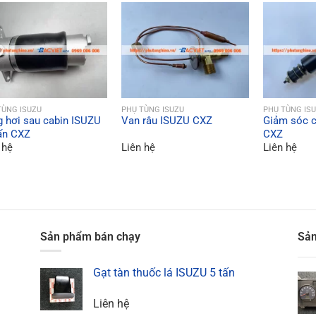
QUICK VIEW
QUICK VIEW
QU
TÙNG ISUZU
PHỤ TÙNG ISUZU
PHỤ TÙNG IS
 hơi sau cabin ISUZU
Van râu ISUZU CXZ
Giảm sóc c
ấn CXZ
CXZ
 hệ
Liên hệ
Liên hệ
Sản phẩm bán chạy
Sản
Gạt tàn thuốc lá ISUZU 5 tấn
Liên hệ