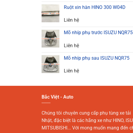
Ruột xin hàn HINO 300 W04D
Liên hệ
Mõ nhíp phụ trước ISUZU NQR75
Liên hệ
Mõ nhíp phụ sau ISUZU NQR75
Liên hệ
Bắc Việt - Auto
Chúng tôi chuyên cung cấp phụ tùng xe tải
Nhật, đặc biệt là các hãng xe như HINO, ISU
MITSUBISHI... Với mong muốn mang đến c