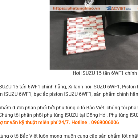
Hơi ISUZU 15 tấn 6WF1 chính
ISUZU 15 tấn 6WF1 chính hãng, Xi lanh hơi ISUZU 6WF1, Pisto
on ISUZU 6WF1, bạc ắc piston ISUZU 6WF1, sản phẩm chính hãn
phẩm được phân phối bởi phụ tùng ô tô Bắc Việt. chúng tôi phân
 Chúng tôi phân phối phụ tùng ISUZU tại Đồng Hới, Phụ tùng I
rợ tư vấn kỹ thuật miễn phí 24/7. Hotline : 0969006006
tùng ô tô Bắc Việt luôn mong muốn cung cấp sản phẩm tốt nhất 