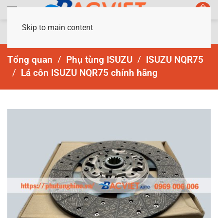
Skip to main content
Tổng quan
Phụ tùng ISUZU
ISUZU NQR75
Lá côn ISUZU NQR75 chính hãng