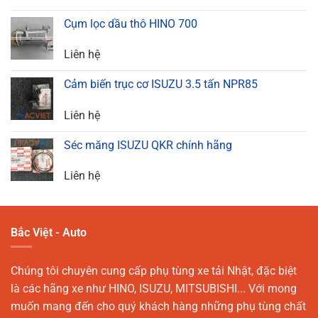
Cụm lọc dầu thô HINO 700
Liên hệ
Cảm biến trục cơ ISUZU 3.5 tấn NPR85
Liên hệ
Séc măng ISUZU QKR chính hãng
Liên hệ
Bắc Việt - Auto
Chúng tôi chuyên cung cấp phụ tùng xe tải Nhật, đặc biệt
là các hãng xe như HINO, ISUZU, MITSUBISHI... Với mong
muốn mang đến cho quý khách hàng những phụ tùng chất