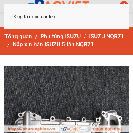
Skip to main content
Tổng quan
Phụ tùng ISUZU
ISUZU NQR71
Nắp xin hàn ISUZU 5 tấn NQR71