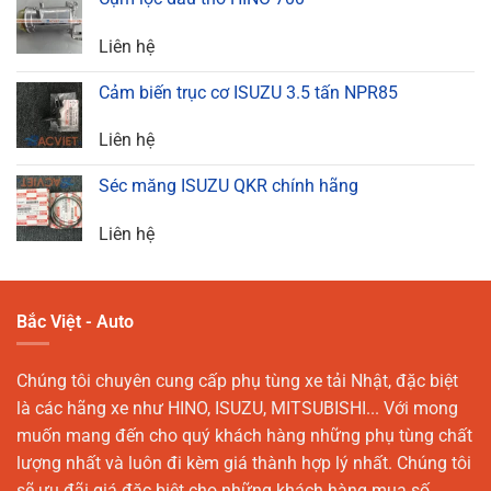
Liên hệ
Cảm biến trục cơ ISUZU 3.5 tấn NPR85
Liên hệ
Séc măng ISUZU QKR chính hãng
Liên hệ
Bắc Việt - Auto
Chúng tôi chuyên cung cấp phụ tùng xe tải Nhật, đặc biệt
là các hãng xe như HINO, ISUZU, MITSUBISHI... Với mong
muốn mang đến cho quý khách hàng những phụ tùng chất
lượng nhất và luôn đi kèm giá thành hợp lý nhất. Chúng tôi
sẽ ưu đãi giá đặc biệt cho những khách hàng mua số