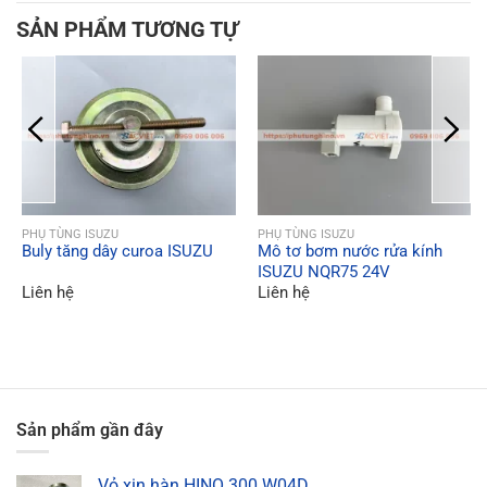
SẢN PHẨM TƯƠNG TỰ
QUICK VIEW
QUICK VIEW
PHỤ TÙNG ISUZU
PHỤ TÙNG ISUZU
Buly tăng dây curoa ISUZU
Mô tơ bơm nước rửa kính
ISUZU NQR75 24V
Liên hệ
Liên hệ
Sản phẩm gần đây
Vỏ xin hàn HINO 300 W04D