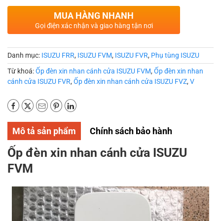
MUA HÀNG NHANH
Gọi điện xác nhận và giao hàng tận nơi
Danh mục:
ISUZU FRR
,
ISUZU FVM
,
ISUZU FVR
,
Phụ tùng ISUZU
Từ khoá:
Ốp đèn xin nhan cánh cửa ISUZU FVM
,
Ốp đèn xin nhan
cánh cửa ISUZU FVR
,
Ốp đèn xin nhan cánh cửa ISUZU FVZ
,
V
Mô tả sản phẩm
Chính sách bảo hành
Ốp đèn xin nhan cánh cửa ISUZU
FVM