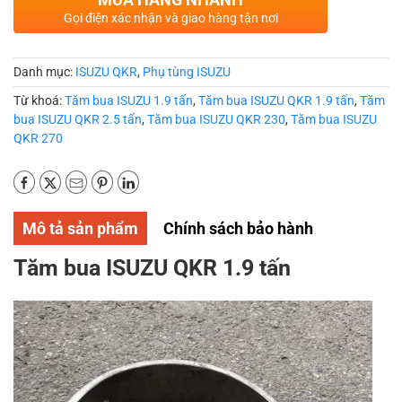
Gọi điện xác nhận và giao hàng tận nơi
Danh mục:
ISUZU QKR
,
Phụ tùng ISUZU
Từ khoá:
Tăm bua ISUZU 1.9 tấn
,
Tăm bua ISUZU QKR 1.9 tấn
,
Tăm
bua ISUZU QKR 2.5 tấn
,
Tăm bua ISUZU QKR 230
,
Tăm bua ISUZU
QKR 270
Mô tả sản phẩm
Chính sách bảo hành
Tăm bua ISUZU QKR 1.9 tấn