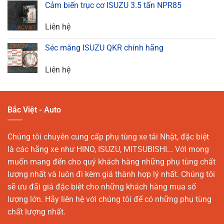
Cảm biến trục cơ ISUZU 3.5 tấn NPR85
Liên hệ
Séc măng ISUZU QKR chính hãng
Liên hệ
Bắc Việt - Auto
Chúng tôi chuyên cung cấp phụ tùng xe tải Nhật, đặc biệt
là các hãng xe như HINO, ISUZU, MITSUBISHI... Với mong
muốn mang đến cho quý khách hàng những phụ tùng chất
lượng nhất và luôn đi kèm giá thành hợp lý nhất. Chúng tôi
sẽ ưu đãi giá đặc biệt cho những khách hàng mua số
lượng lớn. Hãy liên hệ với chúng tôi để có những phụ tùng
chất lượng nhất.