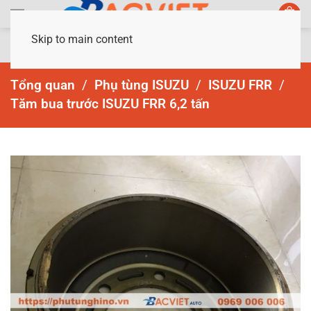
Skip to main content
Tổng quan
Phụ tùng ISUZU
ISUZU FRR
Tăm bua trước ISUZU FRR 6,2 tấn