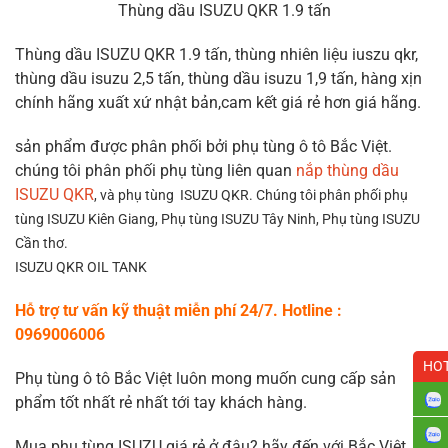
Thùng dầu ISUZU QKR 1.9 tấn
Thùng dầu ISUZU QKR 1.9 tấn, thùng nhiên liệu iuszu qkr,
thùng dầu isuzu 2,5 tấn, thùng dầu isuzu 1,9 tấn, hàng xịn
chính hãng xuất xứ nhật bản,cam kết giá rẻ hơn giá hãng.
sản phẩm được phân phối bởi phụ tùng ô tô Bắc Việt.
chúng tôi phân phối phụ tùng liên quan
nắp thùng dầu
ISUZU QKR
, và phụ tùng ISUZU QKR. Chúng tôi phân phối phụ
tùng ISUZU Kiên Giang, Ph
ụ tùng ISUZU Tây Ninh, Phụ tùng ISUZU
Cần thơ.
ISUZU QKR OIL TANK
Hỗ trợ tư vấn kỹ thuật miễn phí 24/7. Hotline :
0969006006
HOT
Phụ tùng ô tô Bắc Việt luôn mong muốn cung cấp sản
phẩm tốt nhất rẻ nhất tới tay khách hàng.
Mua phụ tùng ISUZU giá rẻ ở đâu? hãy đến với Bắc Việt