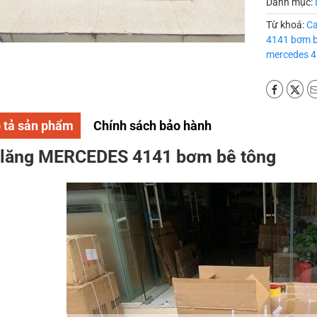
Danh mục:
Từ khoá:
Ca
4141 bơm b
mercedes 
 tả sản phẩm
Chính sách bảo hành
 lăng MERCEDES 4141 bơm bê tông