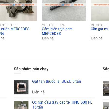
QUICK VIEW
QUICK VIEW
QU
EDES – BENZ
MERCEDES – BENZ
MERCEDES – 
 nước MERCEDES
Cảm biến trục cam
Cần gạt 
96
MERCEDES
 hệ
Liên hệ
Liên hệ
Sản phẩm bán chạy
Sản
Gạt tàn thuốc lá ISUZU 5 tấn
Liên hệ
Ốc rốn dầu đáy các te HINO 500 FL
15 tấn