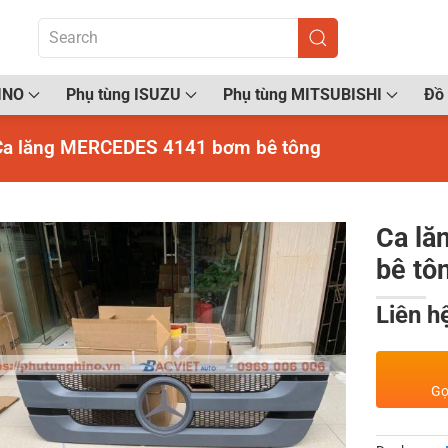
INO
Phụ tùng ISUZU
Phụ tùng MITSUBISHI
Đồ 
Ca lăng MERCEDES 4141 bơm bê tông
Ca l
bê tô
Liên h
Gọ