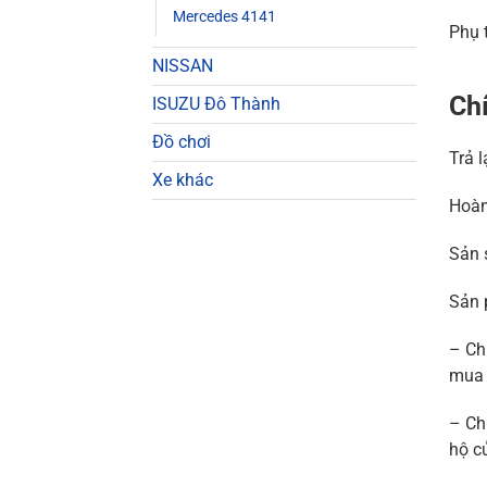
Mercedes 4141
Phụ 
NISSAN
Chí
ISUZU Đô Thành
Đồ chơi
Trả 
Xe khác
Hoàn
Sản 
Sản 
– Ch
mua 
– Ch
hộ c