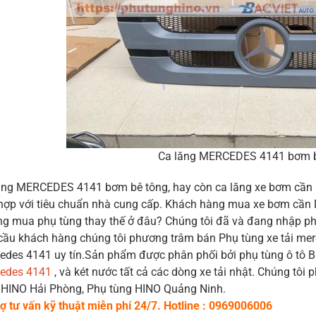
Ca lăng MERCEDES 4141 bơm b
ăng MERCEDES 4141 bơm bê tông, hay còn ca lăng xe bơm cần 
hợp với tiêu chuẩn nhà cung cấp. Khách hàng mua xe bơm 
ắng mua phụ tùng thay thế ở đâu? Chúng tôi đã và đang nhập p
cầu khách hàng chúng tôi phương trâm bán Phụ tùng xe tải mer
edes 4141 uy tín.Sản phẩm được phân phối bởi phụ tùng ô tô Bắ
edes 4141
, và két nước tất cả các dòng xe tải nhật. Chúng tôi
 HINO Hải Phòng, Phụ tùng HINO Quảng Ninh.
rợ tư vấn kỹ thuật miễn phí 24/7. Hotline : 0969006006