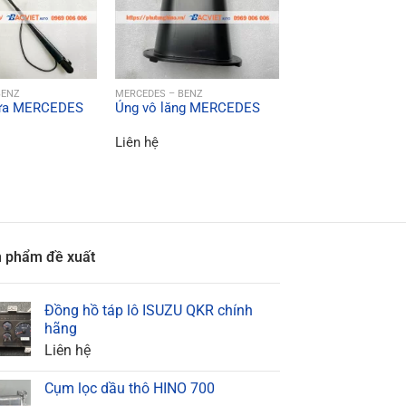
ICK VIEW
QUICK VIEW
BENZ
MERCEDES – BENZ
mưa MERCEDES
Ủng vô lăng MERCEDES
QUICK VI
MERCEDES – BENZ
Bơm dầu hộp số
Liên hệ
MERCEDES
Liên hệ
 phẩm đề xuất
Đồng hồ táp lô ISUZU QKR chính
hãng
Liên hệ
Cụm lọc dầu thô HINO 700