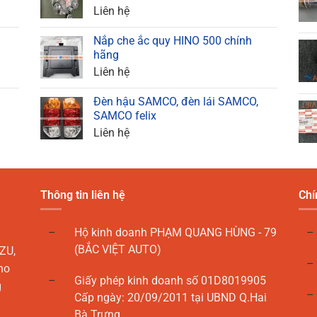
Liên hệ
Nắp che ắc quy HINO 500 chính
hãng
Liên hệ
Đèn hậu SAMCO, đèn lái SAMCO,
SAMCO felix
Liên hệ
Thông tin liên hệ
Chí
Hộ kinh doanh PHẠM QUANG HÙNG - 79
(BẮC VIỆT AUTO)
ZU,
ho
Giấy phép kinh doanh số 01D8019905
g
Cấp ngày: 20/09/2011 tại UBND Q.Hai
Bà Trưng