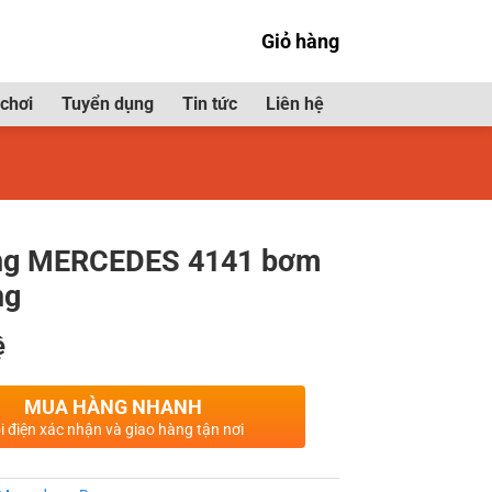
Giỏ hàng
chơi
Tuyển dụng
Tin tức
Liên hệ
ăng MERCEDES 4141 bơm
ng
ệ
MUA HÀNG NHANH
i điện xác nhận và giao hàng tận nơi