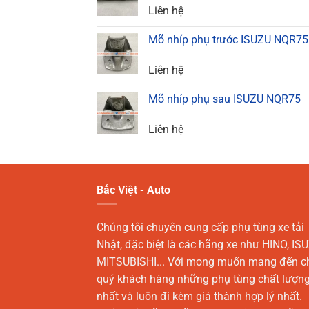
Liên hệ
Mõ nhíp phụ trước ISUZU NQR75
Liên hệ
Mõ nhíp phụ sau ISUZU NQR75
Liên hệ
Bắc Việt - Auto
Chúng tôi chuyên cung cấp phụ tùng xe tải
Nhật, đặc biệt là các hãng xe như HINO, ISU
MITSUBISHI... Với mong muốn mang đến c
quý khách hàng những phụ tùng chất lượn
nhất và luôn đi kèm giá thành hợp lý nhất.