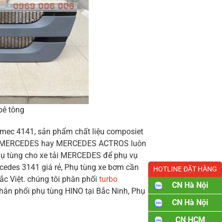
ê tông
mec 4141, sản phẩm chất liệu composiet
cần MERCEDES hay MERCEDES ACTROS luôn
hụ tùng cho xe tải MERCEDES để phụ vụ
cedes 3141 giá rẻ, Phụ tùng xe bơm cần
HOTLINE ĐẶT HÀNG
c Việt. chúng tôi phân phối
turbo
CN Hà Nội
 phân phối phụ tùng HINO tại Bắc Ninh, Phụ
CN Hà Nội
CN HCM