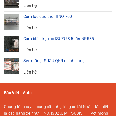
Liên hệ
Cụm lọc dầu thô HINO 700
Liên hệ
Cảm biến trục cơ ISUZU 3.5 tấn NPR85
Liên hệ
Séc măng ISUZU QKR chính hãng
Liên hệ
Bắc Việt - Auto
Chúng tôi chuyên cung cấp phụ tùng xe tải Nhật, đặc biệt
là các hãng xe như HINO, ISUZU, MITSUBISHI... Với mong