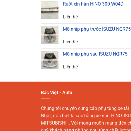
Ruột xin hàn HINO 300 W04D
Liên hệ
Mõ nhíp phụ trước ISUZU NQR75
Liên hệ
Mõ nhíp phụ sau ISUZU NQR75
Liên hệ
Bắc Việt - Auto
Chúng tôi chuyên cung cấp phụ tùng xe tải
Nhật, đặc biệt là các hãng xe như HINO, ISU
MITSUBISHI... Với mong muốn mang đến c
quý khách hàng những phụ tùng chất lượn