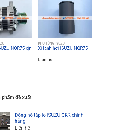
ICK VIEW
QUICK VIEW
UZU
PHỤ TÙNG ISUZU
ISUZU NQR75 xịn
Xi lanh hơi ISUZU NQR75
QUICK VI
PHỤ TÙNG ISUZU
Tay biên ISUZU 
Liên hệ
Liên hệ
 phẩm đề xuất
Đồng hồ táp lô ISUZU QKR chính
hãng
Liên hệ