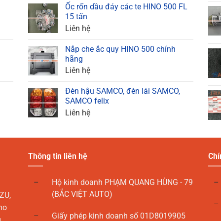
Ốc rốn dầu đáy các te HINO 500 FL
15 tấn
Liên hệ
Nắp che ắc quy HINO 500 chính
hãng
Liên hệ
Đèn hậu SAMCO, đèn lái SAMCO,
SAMCO felix
Liên hệ
Thông tin liên hệ
Chí
Hộ kinh doanh PHẠM QUANG HÙNG - 79
(BẮC VIỆT AUTO)
ZU,
ho
Giấy phép kinh doanh số 01D8019905
g