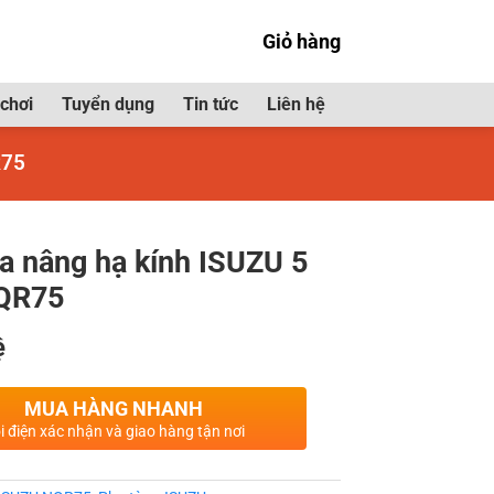
Giỏ hàng
chơi
Tuyển dụng
Tin tức
Liên hệ
R75
 nâng hạ kính ISUZU 5
NQR75
ệ
MUA HÀNG NHANH
i điện xác nhận và giao hàng tận nơi