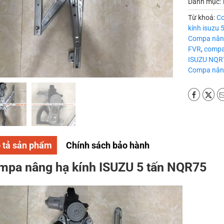
Danh mục:
Từ khoá:
Co
kính isuzu 
Compa nâng
FVR
,
compa
ISUZU NQR
Compa nâng
 tả sản phẩm
Chính sách bảo hành
mpa nâng hạ kính ISUZU 5 tấn NQR75