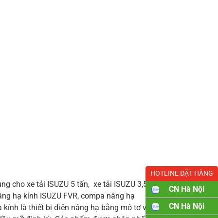
HOTLINE ĐẶT HÀNG
 cho xe tải ISUZU 5 tấn, xe tải ISUZU 3,5
CN Hà Nội
âng hạ kính ISUZU FVR, compa nâng hạ
CN Hà Nội
ính là thiết bị điện nâng hạ bằng mô tơ vì