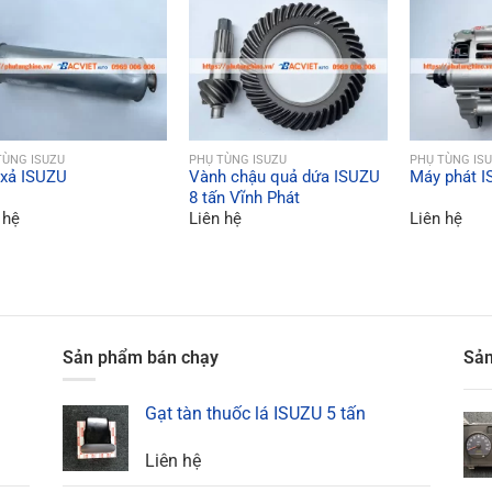
QUICK VIEW
QUICK VIEW
QU
TÙNG ISUZU
PHỤ TÙNG ISUZU
PHỤ TÙNG IS
 xả ISUZU
Vành chậu quả dứa ISUZU
Máy phát 
8 tấn Vĩnh Phát
 hệ
Liên hệ
Liên hệ
Sản phẩm bán chạy
Sản
Gạt tàn thuốc lá ISUZU 5 tấn
Liên hệ