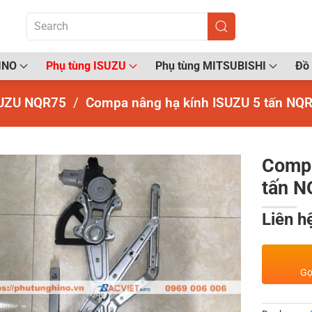
INO
Phụ tùng ISUZU
Phụ tùng MITSUBISHI
Đồ 
UZU NQR75
Compa nâng hạ kính ISUZU 5 tấn NQ
Compa
tấn 
Liên h
Gọ