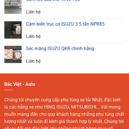
Liên hệ
Cảm biến trục cơ ISUZU 3.5 tấn NPR85
Liên hệ
Séc măng ISUZU QKR chính hãng
Liên hệ
Bắc Việt - Auto
Chúng tôi chuyên cung cấp phụ tùng xe tải Nhật, đặc biệt
là các hãng xe như HINO, ISUZU, MITSUBISHI... Với mong
muốn mang đến cho quý khách hàng những phụ tùng chất
lượng nhất và luôn đi kèm giá thành hợp lý nhất. Chúng tôi
sẽ ưu đãi giá đặc biệt cho những khách hàng mua số