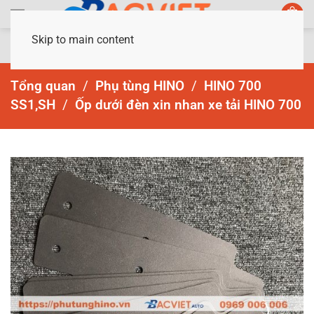
Skip to main content
Tổng quan
Phụ tùng HINO
HINO 700
SS1,SH
Ốp dưới đèn xin nhan xe tải HINO 700