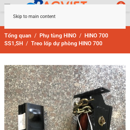
Skip to main content
Tổng quan
Phụ tùng HINO
HINO 700
SS1,SH
Treo lốp dự phòng HINO 700