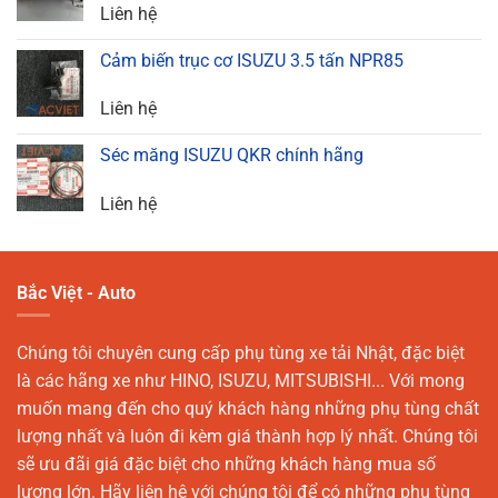
Liên hệ
Cảm biến trục cơ ISUZU 3.5 tấn NPR85
Liên hệ
Séc măng ISUZU QKR chính hãng
Liên hệ
Bắc Việt - Auto
Chúng tôi chuyên cung cấp phụ tùng xe tải Nhật, đặc biệt
là các hãng xe như HINO, ISUZU, MITSUBISHI... Với mong
muốn mang đến cho quý khách hàng những phụ tùng chất
lượng nhất và luôn đi kèm giá thành hợp lý nhất. Chúng tôi
sẽ ưu đãi giá đặc biệt cho những khách hàng mua số
lượng lớn. Hãy liên hệ với chúng tôi để có những phụ tùng